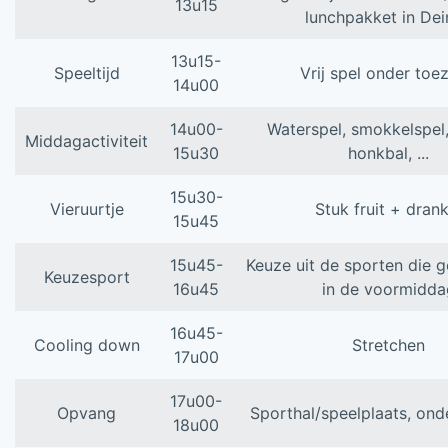
13u15
lunchpakket in De
13u15-
Speeltijd
Vrij spel onder toez
14u00
14u00-
Waterspel, smokkelspel,
Middagactiviteit
15u30
honkbal, ...
15u30-
Vieruurtje
Stuk fruit + drank
15u45
15u45-
Keuze uit de sporten die g
Keuzesport
16u45
in de voormidda
16u45-
Cooling down
Stretchen
17u00
17u00-
Opvang
Sporthal/speelplaats, ond
18u00