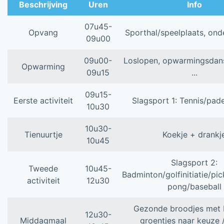
Beschrijving
Uren
Info
07u45-
Opvang
Sporthal/speelplaats, ond
09u00
09u00-
Loslopen, opwarmingsdans,
Opwarming
09u15
...
09u15-
Eerste activiteit
Slagsport 1: Tennis/pade
10u30
10u30-
Tienuurtje
Koekje + drankj
10u45
Slagsport 2:
Tweede
10u45-
Badminton/golfinitiatie/pic
activiteit
12u30
pong/baseball
Gezonde broodjes met 
12u30-
Middagmaal
groentjes naar keuze 