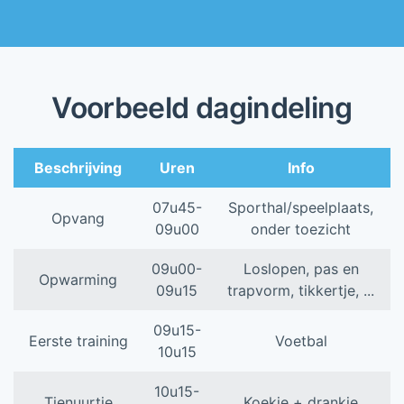
Voorbeeld dagindeling
Beschrijving
Uren
Info
07u45-
Sporthal/speelplaats,
Opvang
09u00
onder toezicht
09u00-
Loslopen, pas en
Opwarming
09u15
trapvorm, tikkertje, ...
09u15-
Eerste training
Voetbal
10u15
10u15-
Tienuurtje
Koekje + drankje