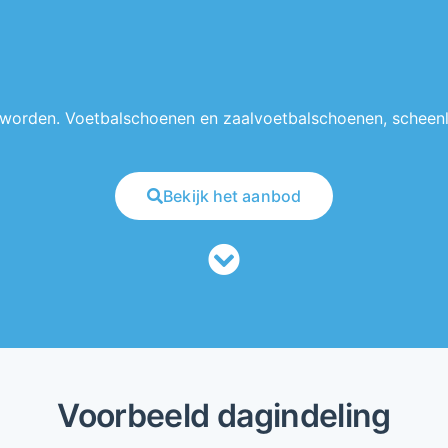
 worden. Voetbalschoenen en zaalvoetbalschoenen, scheenl
Bekijk het aanbod
Voorbeeld dagindeling