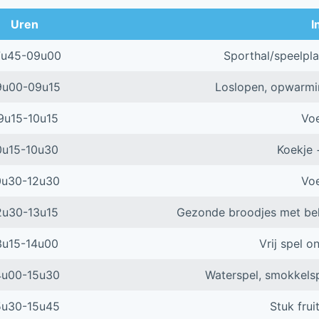
Uren
I
7u45-09u00
Sporthal/speelpla
9u00-09u15
Loslopen, opwarming
9u15-10u15
Voe
0u15-10u30
Koekje 
0u30-12u30
Voe
2u30-13u15
Gezonde broodjes met bel
3u15-14u00
Vrij spel o
4u00-15u30
Waterspel, smokkelspe
5u30-15u45
Stuk frui