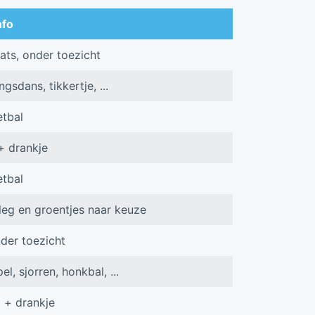
nfo
ats, onder toezicht
sdans, tikkertje, ...
tbal
+ drankje
tbal
eg en groentjes naar keuze
nder toezicht
l, sjorren, honkbal, ...
t + drankje