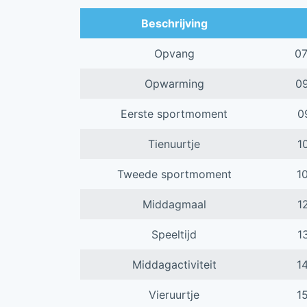
Beschrijving
Opvang
0
Opwarming
0
Eerste sportmoment
0
Tienuurtje
1
Tweede sportmoment
1
Middagmaal
1
Speeltijd
1
Middagactiviteit
1
Vieruurtje
1