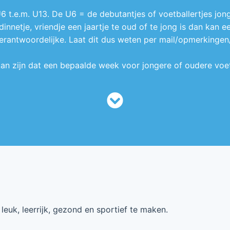
 t.e.m. U13. De U6 = de debutantjes of voetballertjes jong
ndinnetje, vriendje een jaartje te oud of te jong is dan kan 
ntwoordelijke. Laat dit dus weten per mail/opmerkingen/.
 kan zijn dat een bepaalde week voor jongere of oudere voetb
euk, leerrijk, gezond en sportief te maken.