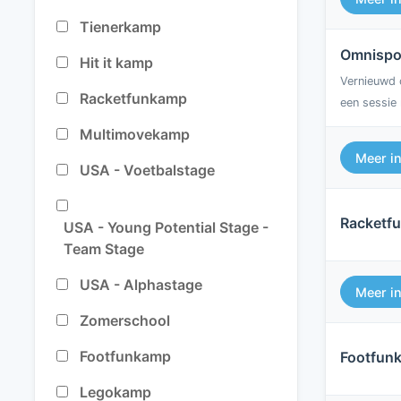
Tienerkamp
Omnispo
Hit it kamp
Vernieuwd c
Racketfunkamp
een sessie 
Multimovekamp
Meer i
USA - Voetbalstage
Racketf
USA - Young Potential Stage -
Team Stage
USA - Alphastage
Meer i
Zomerschool
Footfunkamp
Footfun
Legokamp