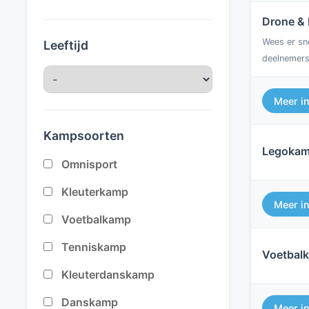
Drone &
Wees er sn
Leeftijd
deelnemers
Meer i
Kampsoorten
Legoka
Omnisport
Kleuterkamp
Meer i
Voetbalkamp
Tenniskamp
Voetbal
Kleuterdanskamp
Danskamp
Meer i