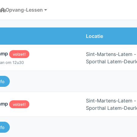
Opvang-Lessen
Locatie
kamp
Sint-Martens-Latem -
volzet!
Sporthal Latem-Deurl
an om 12u30
nfo
Sint-Martens-Latem -
kamp
volzet!
Sporthal Latem-Deurl
nfo