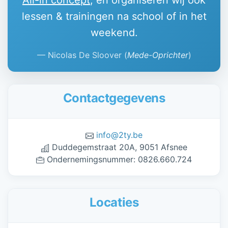
All-in concept
, en organiseren wij ook
lessen & trainingen na school of in het
weekend.
Nicolas De Sloover (
Mede-Oprichter
)
Contactgegevens
info@2ty.be
Duddegemstraat 20A, 9051 Afsnee
Ondernemingsnummer: 0826.660.724
Locaties