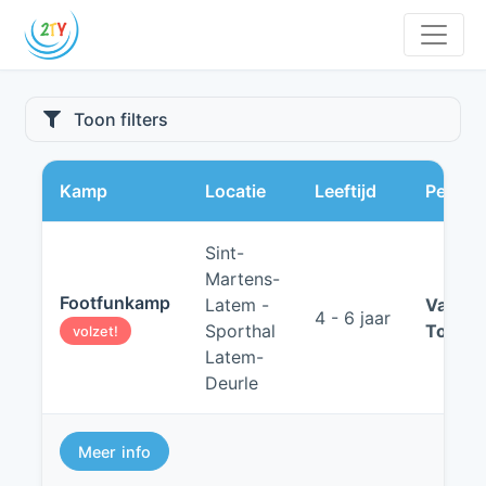
Toon filters
Kamp
Locatie
Leeftijd
Period
Sint-
Martens-
Footfunkamp
Latem -
Van:
10
4 - 6 jaar
Sporthal
Tot:
14
volzet!
Latem-
Deurle
Meer info