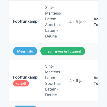
Sint-
Martens-
Latem -
Van:
17
Footfunkamp
4 - 6 jaar
Sporthal
Tot:
21
Latem-
Deurle
Meer info
Inschrijven (inloggen)
Sint-
Martens-
Footfunkamp
Latem -
Van:
24
4 - 6 jaar
Sporthal
Tot:
28
volzet!
Latem-
Deurle